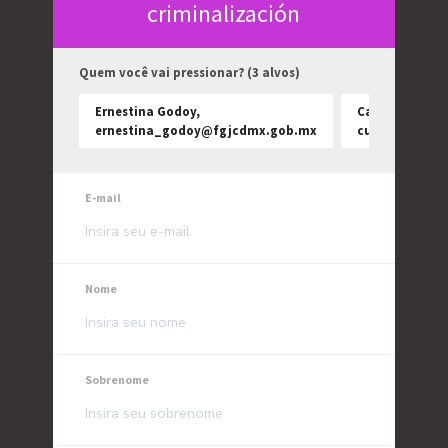
criminalización
Quem você vai pressionar? (3 alvos)
Ernestina Godoy,
Carlos Ulloa
ernestina_godoy@fgjcdmx.gob.mx
culloap@cdm
E-mail
Nome
Sobrenome