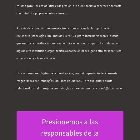
misma para fines estadísticos y de presión, sin autorizarlos a ponerse en contacto 
con usted ni a proporcionarlos a terceros. 
A través de la dirección de correo electrónico proporcionada, la organización 
Accionar.io (Tecnologías Sin Fines de Lucro A.C.)  podrá informarle sobre el estado 
que guarda la movilización en cuestión.  Accionar.io  no compartirá sus datos con 
alguna otra institución, organización, o asociación ni de alguna otra persona física 
o moral ajena a la movilización.
Una vez logrado el objetivo de la movilización, sus datos quedarán debidamente 
resguardados por Tecnologías Sin Fines de Lucro A.C. Para cualquier asunto 
relacionado con el manejo de sus datos, favor de enviar un correo a info@accionar.io
Presionemos a las
responsables de la